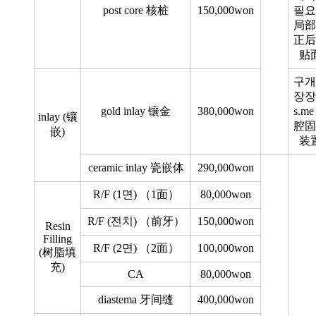
post core 核桩
150,000won
필요
局部
正后
贴
구개
장장
gold inlay 镶金
380,000won
s.m
inlay (镶
腔固
嵌)
装
ceramic inlay 瓷嵌体
290,000won
R/F (1면) （1面）
80,000won
R/F (전치) （前牙）
150,000won
Resin
Filling
R/F (2면) （2面）
100,000won
(树脂填
充)
CA
80,000won
diastema 牙间缝
400,000won