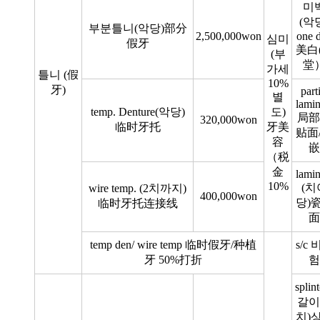
미
(악
부분틀니(악당)部分
2,500,000won
one 
심미
假牙
美白
(부
堂
가세
틀니 (假
10%
牙)
part
별
lamin
temp. Denture(악당)
도)
局部
320,000won
临时牙托
牙美
贴面
容
嵌
（税
金
lamin
10%
(치
wire temp. (2치까지)
400,000won
당)
临时牙托连接线
面
temp den/ wire temp 临时假牙/种植
s/c
牙 50%打折
험
splin
갈이
치)