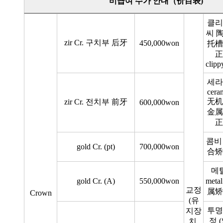
비급여 수가 안내（价目表)
클리
씨 
zir Cr. 구치부 后牙
450,000won
托槽
正
clipp
세라
cera
无机
zir Cr. 전치부 前牙
600,000won
金属
正
콤비
gold Cr. (pt)
700,000won
合矫
메
gold Cr. (A)
550,000won
meta
교정
属矫
Crown
(유
투명
지장
정 
치,