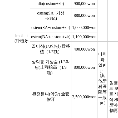
dio(custom+zir)
900,000won
ostem(SA+기성
880,000won
+PFM)
ostem(SA+custom+zir)
1,000,000won
implant
ostem(BA+custom+zir)
1,100,000won
(种植牙
골이식(1/3악당) 骨移
400,000won
植（1/3颚）
타치
과
상악동 거상술 (1/3악
일반
당)上颚抬高（1/3
800,000won
pt.
颚）
(其
他牙
임플
科医
트 
院等
완전틀니(악당) 全套
물 
2,500,000won
一般
假牙
작 
pt.)
牙补
物再