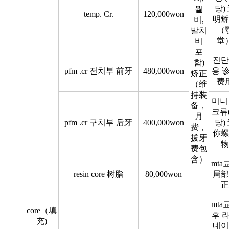
당)
월
temp. Cr.
120,000won
明矫
비,
（
발치
堂
비
포
진단
함)
pfm .cr 전치부 前牙
480,000won
용 
矫正
费
（维
持装
미니
备，
크류
月
pfm .cr 구치부 后牙
400,000won
당)
费，
你螺
拔牙
物
费包
含）
mta
resin core 树脂
80,000won
局部
正
mta
core（填
후 
充)
네이