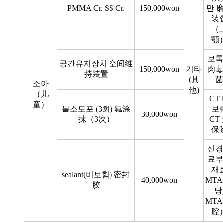
PMMA Cr. SS Cr.
150,000won
만 
装
（
颚
보톡
공간유지장치 空间维
150,000won
기타
肉毒
持装置
(其
菌
소아
他)
（儿
CT
童）
불소도포 (3회) 氟涂
보
30,000won
抹（3次）
CT
保
신경
료부
재
sealant(비보험) 密封
40,000won
MTA
胶
당
MTA
腔